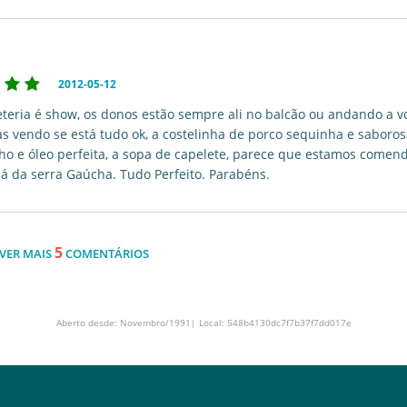
2012-05-12
eteria é show, os donos estão sempre ali no balcão ou andando a v
s vendo se está tudo ok, a costelinha de porco sequinha e saboros
ho e óleo perfeita, a sopa de capelete, parece que estamos comen
lá da serra Gaúcha. Tudo Perfeito. Parabéns.
5
VER MAIS
COMENTÁRIOS
Aberto desde: Novembro/1991| Local: 548b4130dc7f7b37f7dd017e