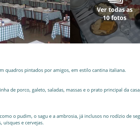
Ver todas as
Ver todas as
Ver todas as
Ver todas as
Ver todas as
Ver todas as
Ver todas as
Ver todas as
Ver todas as
Ver todas as
10 fotos
10 fotos
10 fotos
10 fotos
10 fotos
10 fotos
10 fotos
10 fotos
10 fotos
10 fotos
 quadros pintados por amigos, em estilo cantina italiana.
nha de porco, galeto, saladas, massas e o prato principal da casa
 como o pudim, o sagu e a ambrosia, já inclusos no rodízio de se
s, uísques e cervejas.