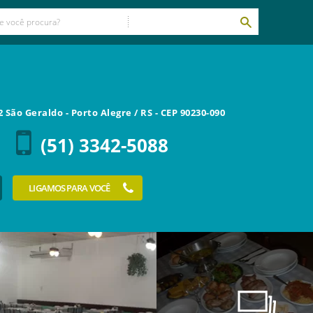
2 São Geraldo
-
Porto Alegre
/
RS
- CEP
90230-090
(51) 3342-5088
LIGAMOS PARA VOCÊ