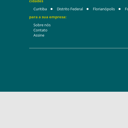
cidades
Curitiba
Distrito Federal
Florianópolis
F
para a sua empresa:
Sobre nós
Contato
Assine