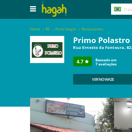
Home
RS
Porto Alegre
Restaurantes
Primo Polastro
Rua Ernesto da Fontoura, 82
Baseado em
4.7
7
avaliações
VER NO WAZE