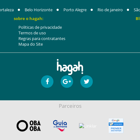
ortaleza
Belo Horizonte
Porto Alegre
Rio de janeiro
São
sobre o hagah:
Bl
Politicas de privacidade
Termos de uso
Regras para contratantes
Mapa do Site
Parceiros