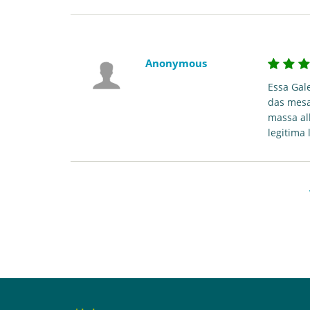
Anonymous
Essa Gal
das mesa
massa al
legitima 