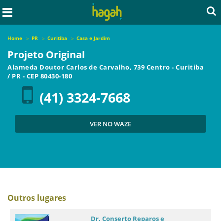
Home
PR
Curitiba
Casa e Jardim
Projeto Original
Alameda Doutor Carlos de Carvalho, 739 Centro
-
Curitiba
/
PR
- CEP
80430-180
(41) 3324-7668
VER NO WAZE
Outros lugares
Dr. Conserto Reparos e