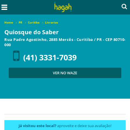
Home
PR
Curitiba
Livrarias
Quiosque do Saber
Rua Padre Agostinho, 2885 Mercês
-
Curitiba
/
PR
- CEP
80710-
000
(41) 3331-7039
VER NO WAZE
Já visitou este local?
aproveite e deixe sua avaliação!