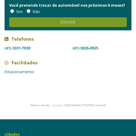
Você pretende trocar de automóvel nos próximos 6 meses?
Sim
Não
ENVIAR
Telefones
(41) 3331-7039
(41) 3026-0925
Facilidades
Estacionamento
Aberto desde: | Local: 548b58dedc7f7b399a7ea6a8
cidades