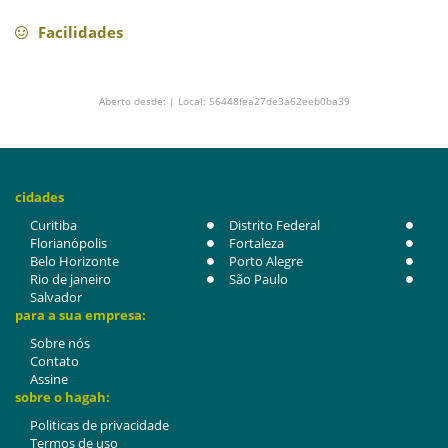
Facilidades
Aberto desde: | Local: 56448fea27de3a62eeb0ba39
cidades
Curitiba
Distrito Federal
Florianópolis
Fortaleza
Belo Horizonte
Porto Alegre
Rio de janeiro
São Paulo
Salvador
para a sua empresa:
Sobre nós
Contato
Assine
sobre o hagah:
Politicas de privacidade
Termos de uso