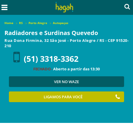
Home
RS
Porto Alegre
Autopeças
Radiadores e Surdinas Quevedo
Rua Dona Firmina, 32 São José
-
Porto Alegre
/
RS
- CEP
91520-
210
(51) 3318-3362
FECHADO -
Aberto a partir das
13:30
VER NO WAZE
LIGAMOS PARA VOCÊ