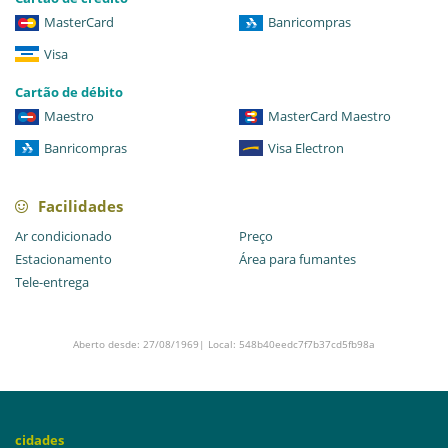
MasterCard
Banricompras
Visa
Cartão de débito
Maestro
MasterCard Maestro
Banricompras
Visa Electron
Facilidades
Ar condicionado
Preço
Estacionamento
Área para fumantes
Tele-entrega
Aberto desde: 27/08/1969| Local: 548b40eedc7f7b37cd5fb98a
cidades