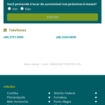
Você pretende trocar de automóvel nos próximos 6 meses?
Sim
Não
ENVIAR
Telefones
(48) 3721-9505
(48) 3234-0830
Aberto desde: | Local: 548b5fc9dc7f7b395931c69c
cidades
Curitiba
Distrito Federal
Florianópolis
Fortaleza
Belo Horizonte
Porto Alegre