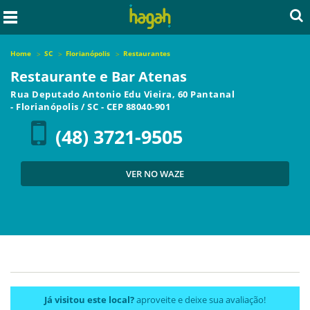
Home
SC
Florianópolis
Restaurantes
Restaurante e Bar Atenas
Rua Deputado Antonio Edu Vieira, 60 Pantanal
-
Florianópolis
/
SC
- CEP
88040-901
(48) 3721-9505
VER NO WAZE
Já visitou este local?
aproveite e deixe sua avaliação!