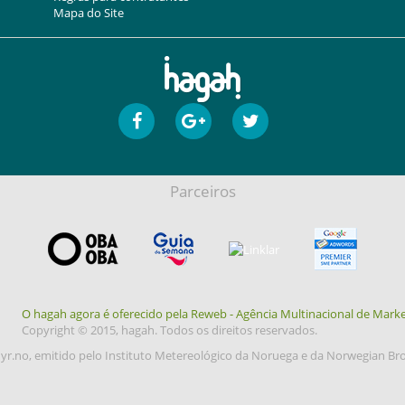
Mapa do Site
Parceiros
O hagah agora é oferecido pela Reweb - Agência Multinacional de Marke
Copyright © 2015, hagah. Todos os direitos reservados.
yr.no, emitido pelo Instituto Metereológico da Noruega e da Norwegian Br