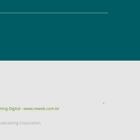
*
ting Digital - www.reweb.com.br
oadcasting Coporation.