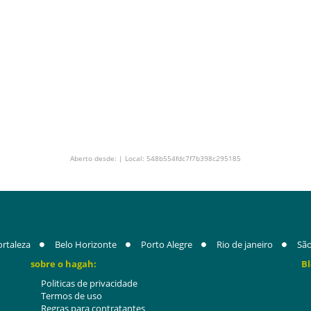
Aberto desde: | Local: 548b554fdc7f7b398c295185
ortaleza
Belo Horizonte
Porto Alegre
Rio de janeiro
São
sobre o hagah:
Bl
Politicas de privacidade
Termos de uso
Regras para contratantes