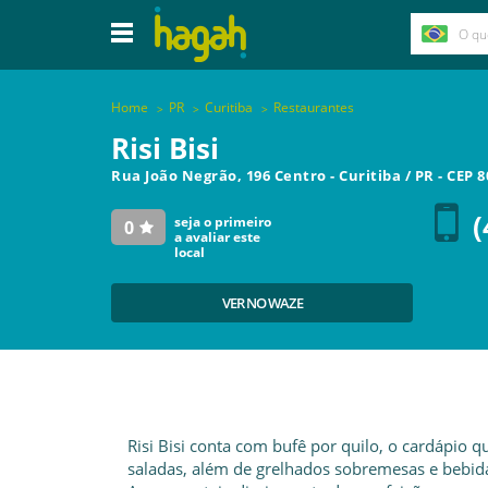
Home
PR
Curitiba
Restaurantes
Risi Bisi
Rua João Negrão, 196 Centro
-
Curitiba
/
PR
- CEP
8
(
seja o primeiro
0
a avaliar este
local
VER NO WAZE
Risi Bisi conta com bufê por quilo, o cardápio q
saladas, além de grelhados sobremesas e bebida