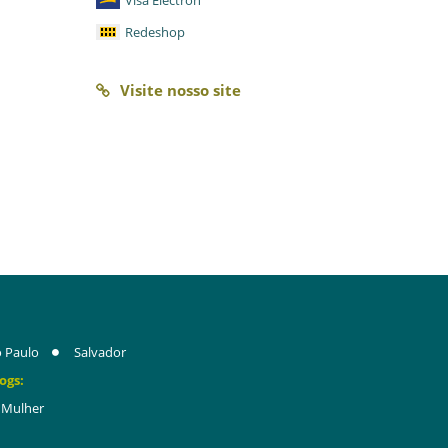
Visa Electron
Redeshop
Visite nosso site
 Paulo
Salvador
ogs:
Mulher