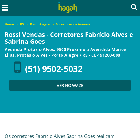
Home
RS
Porto Alegre
Corretores de imóveis
Rossi Vendas - Corretores Fabrício Alves e
Sabrina Goes
Avenida Protásio Alves, 9500 Próximo a Avendida Manoel
Elias, Protásio Alves
-
Porto Alegre
/
RS
- CEP
91260-000
(51) 9502-5032
VER NO WAZE
Os corretores Fabrício Alves Sabrina Goes realizam