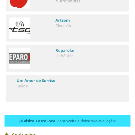
Nutricionistas
Artsom
Diversão
Reparolar
Hidráulica
Um Amor de Sorriso
Saúde
Já visitou este local?
aproveite e deixe sua avaliação!
Avaliações