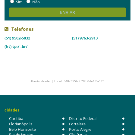
Sim
Não
ENVIAR
Telefones
(51) 9502-5032
(51) 9763-2913
(ht) tp:/-.br/
Aberto desde: | Local: 548c355bdc7f7b04e1f6e124
cidades
Curitiba
Distrito Federal
Florianópolis
Fortaleza
Belo Horizonte
Porto Alegre
Rio de janeiro
São Paulo