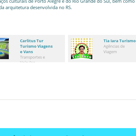
ços culturais de Porto Alegre e do Rio Grande do Sul, bem como
da arquitetura desenvolvida no RS.
Carlitus Tur
Tia Iara Turismo
Turismo Viagens
Agências de
e Vans
Viagem
Transportes e
Veículos