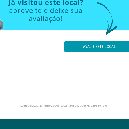
Já visitou este local?
aproveite e deixe sua
avaliação!
AVALIE ESTE LOCAL
Aberto desde: Janeiro/2004| Local: 548b5a7edc7f7b393301c984