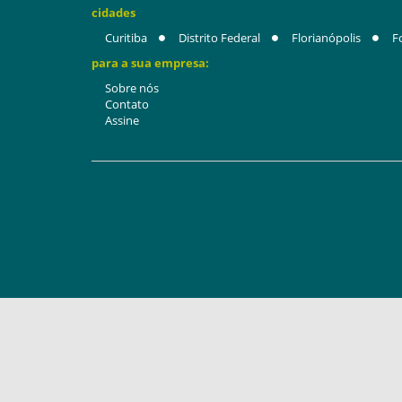
cidades
Curitiba
Distrito Federal
Florianópolis
F
para a sua empresa:
Sobre nós
Contato
Assine