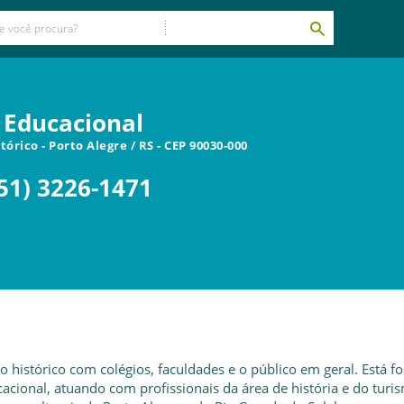
a Educacional
stórico
-
Porto Alegre
/
RS
- CEP
90030-000
51) 3226-1471
o histórico com colégios, faculdades e o público em geral. Está f
cional, atuando com profissionais da área de história e do turi