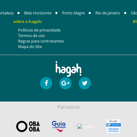
ortaleza
Belo Horizonte
Porto Alegre
Rio de janeiro
São
sobre o hagah:
Bl
Politicas de privacidade
Termos de uso
Regras para contratantes
Mapa do Site
Parceiros