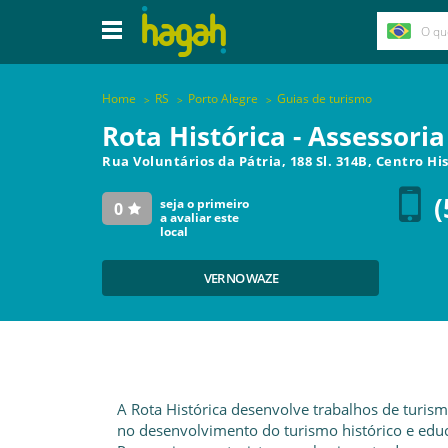
Home
RS
Porto Alegre
Guias de turismo
Rota Histórica - Assessori
Rua Voluntários da Pátria, 188 Sl. 314B, Centro Hi
(
seja o primeiro
0
a avaliar este
local
VER NO WAZE
A Rota Histórica desenvolve trabalhos de turism
no desenvolvimento do turismo histórico e educa