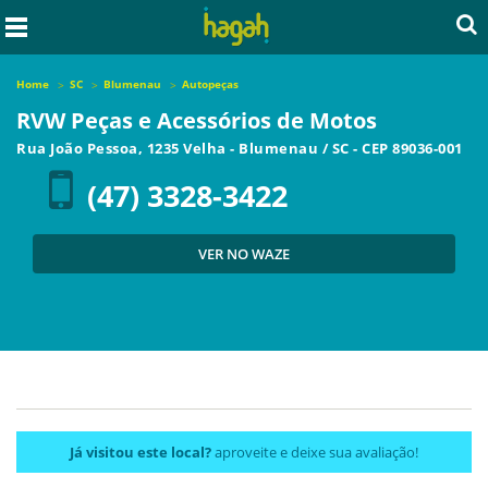
Home
SC
Blumenau
Autopeças
RVW Peças e Acessórios de Motos
Rua João Pessoa, 1235 Velha
-
Blumenau
/
SC
- CEP
89036-001
(47) 3328-3422
VER NO WAZE
Já visitou este local?
aproveite e deixe sua avaliação!