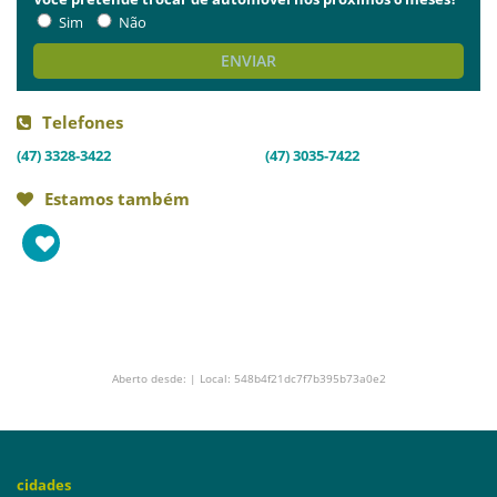
Sim
Não
ENVIAR
Telefones
(47) 3328-3422
(47) 3035-7422
Estamos também
Aberto desde: | Local: 548b4f21dc7f7b395b73a0e2
cidades