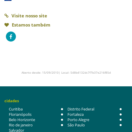
Visite nosso site
Estamos também
Aberto desde: 15/09/2010| Local: 548b4132dc7f7b37e216f85d
cidades
Curitiba
Distrito Federal
Florianópolis
Fortaleza
Belo Horizonte
Porto Alegre
Rio de janeiro
São Paulo
Salvador