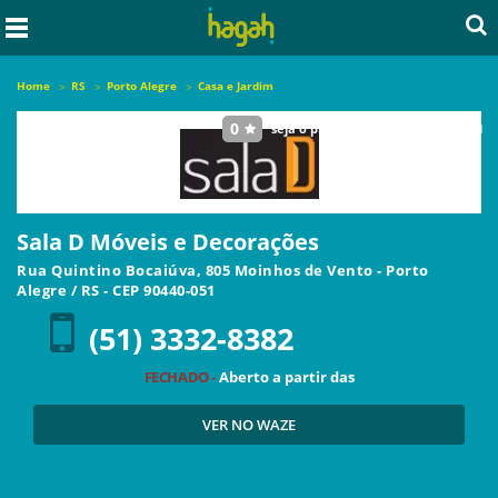
Home
RS
Porto Alegre
Casa e Jardim
0
seja o primeiro a avaliar este local
Sala D Móveis e Decorações
Rua Quintino Bocaiúva, 805 Moinhos de Vento
-
Porto
Alegre
/
RS
- CEP
90440-051
(51) 3332-8382
FECHADO -
Aberto a partir das
VER NO WAZE