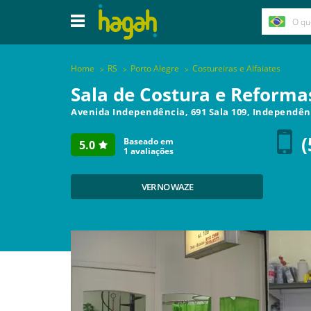
Home
RS
Porto Alegre
Costureiras e Alfaiates
Sala de Costura e Reforma
Avenida Independência, 691 Sala 109, Independê
(
Baseado em
5.0
1
avaliações
VER NO WAZE