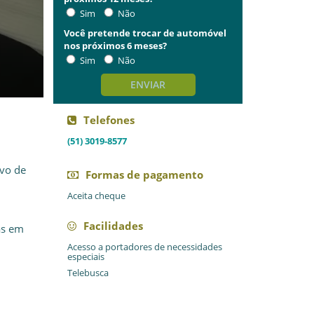
Sim
Não
Você pretende trocar de automóvel
nos próximos 6 meses?
Sim
Não
ENVIAR
Telefones
(51) 3019-8577
ivo de
Formas de pagamento
Aceita cheque
Facilidades
as em
Acesso a portadores de necessidades
especiais
Telebusca