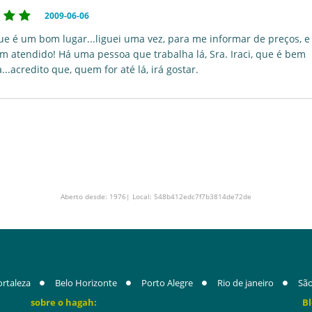
2009-06-06
ue é um bom lugar...liguei uma vez, para me informar de preços, e 
m atendido! Há uma pessoa que trabalha lá, Sra. Iraci, que é bem
...acredito que, quem for até lá, irá gostar.
Aberto desde: 1976| Local: 548b412edc7f7b3814de72de
ortaleza
Belo Horizonte
Porto Alegre
Rio de janeiro
São
sobre o hagah:
Bl