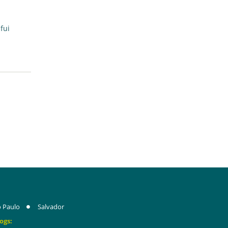
fui
 Paulo
Salvador
ogs: