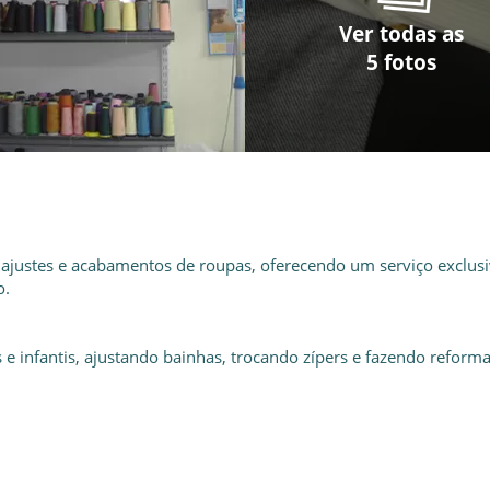
Ver todas as
Ver todas as
Ver todas as
Ver todas as
Ver todas as
5 fotos
5 fotos
5 fotos
5 fotos
5 fotos
 ajustes e acabamentos de roupas, oferecendo um serviço exclus
o.
 e infantis, ajustando bainhas, trocando zípers e fazendo reform