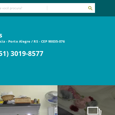
s
ncia
-
Porto Alegre
/
RS
- CEP
90035-076
51) 3019-8577