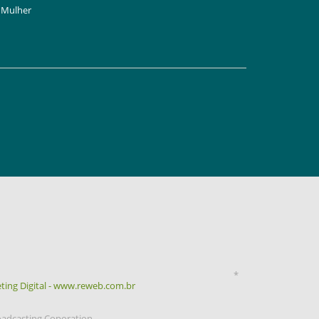
Mulher
*
ting Digital - www.reweb.com.br
oadcasting Coporation.