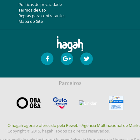
Politicas de privacidade
Termos de uso
Regras para contratantes
Mapa do Site
Parceiros
O hagah agora é oferecido pela Reweb - Agência Multinacional de Marke
Copyright © 2015, hagah. Todos os direitos reservados.
yr.no, emitido pelo Instituto Metereológico da Noruega e da Norwegian Br