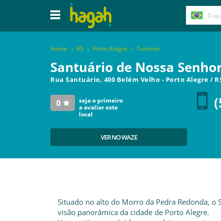
Home
RS
Porto Alegre
Turismo
Santuário de Nossa Senho
Rua Santuário, 400 Belém Velho
-
Porto Alegre
/
R
(
seja o primeiro
0
a avaliar este
local
VER NO WAZE
Situado no alto do Morro da Pedra Redonda, o
visão panorâmica da cidade de Porto Alegre.