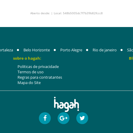
Aberto desde: | Local: 548b5005dc7f7b39b82fccc8
ortaleza
Belo Horizonte
Porto Alegre
Rio de janeiro
São
sobre o hagah:
Bl
Politicas de privacidade
Termos de uso
Regras para contratantes
Mapa do Site