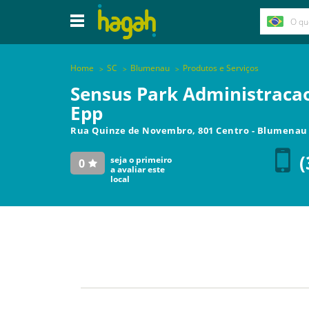
Home
SC
Blumenau
Produtos e Serviços
Sensus Park Administraca
Epp
Rua Quinze de Novembro, 801 Centro
-
Blumenau
(
seja o primeiro
0
a avaliar este
local