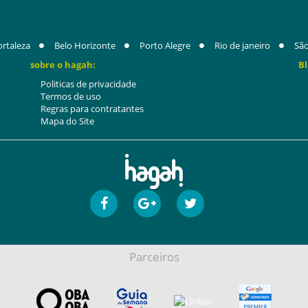
ortaleza
Belo Horizonte
Porto Alegre
Rio de janeiro
São
sobre o hagah:
Bl
Politicas de privacidade
Termos de uso
Regras para contratantes
Mapa do Site
Parceiros