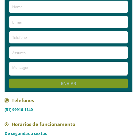
Posto Shell, Getúlio Vargas 1737 (esquina com José de
Alencar).
Mais informações no blog: http://silvia-
cunha.blogspot.com.br/
Já visitou este local?
aproveite e deixe sua avaliação!
Avaliações
AVALIE ESTE LOCAL
ENVIAR
Telefones
(51) 99916-1140
Horários de funcionamento
De segundas a sextas