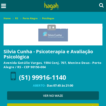
Home
RS
Porto Alegre
Psicólogos
0
seja o primeiro a avaliar este local
Silvia Cunha - Psicoterapia e Avaliação
Psicológica
Avenida Getúlio Vargas, 1594 Conj. 707, Menino Deus
-
Porto
Alegre
/
RS
- CEP
90150-004
(51) 99916-1140
ABERTO -
Das
07:45
às
21:00
VER NO WAZE