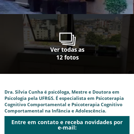
Ver todas as
Ver todas as
Ver todas as
Ver todas as
Ver todas as
Ver todas as
Ver todas as
Ver todas as
Ver todas as
Ver todas as
Ver todas as
Ver todas as
12 fotos
12 fotos
12 fotos
12 fotos
12 fotos
12 fotos
12 fotos
12 fotos
12 fotos
12 fotos
12 fotos
12 fotos
Dra. Silvia Cunha é psicóloga, Mestre e Doutora em
Psicologia pela UFRGS. É especialista em Psicoterapia
Cognitivo Comportamental e Psicoterapia Cognitivo
Comportamental na Infância e Adolescência.
Atua em psicoterapia adulto, adolescência e infância.
Entre em contato e receba novidades por
e-mail:
Possui convênio de desconto no estacionamento do