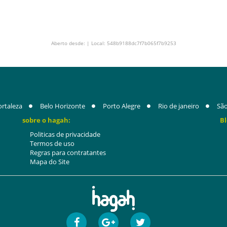
Aberto desde: | Local: 548b9188dc7f7b065f7b9253
ortaleza
Belo Horizonte
Porto Alegre
Rio de janeiro
São
sobre o hagah:
Bl
Politicas de privacidade
Termos de uso
Regras para contratantes
Mapa do Site