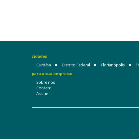
cidades
Curitiba
Distrito Federal
Florianópolis
F
para a sua empresa:
Sobre nós
Contato
Assine