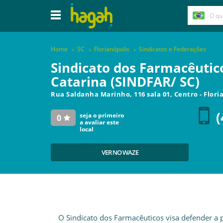
Home
SC
Florianópolis
Sindicatos e Federações
Sindicato dos Farmacêutic
Catarina (SINDFAR/ SC)
Rua Saldanha Marinho, 116 sala 01, Centro
-
Flori
(
seja o primeiro
0
a avaliar este
local
VER NO WAZE
O Sindicato dos Farmacêuticos visa defender a p