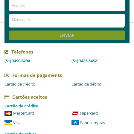
Duarte Maciel
achei muito caro mas fazer o q né a
veterinaria muito querida
ENVIAR
Telefones
(51) 3490-6290
(51) 3423-5452
Formas de pagamento
Cartão de crédito
Cartão de débito
Cartões aceitos
Cartão de crédito
MasterCard
Hipercard
Visa
Banricompras