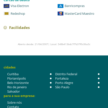
Cartão de débito
Visa Electron
Banricompras
Redeshop
MasterCard Maestro
Facilidades
Aberto desde: 21/04/2007| Local: 548b413bdc7f7b37f0c06a3c
cidades
Curitiba
Distrito Federal
Florianópolis
Fortaleza
Belo Horizonte
Porto Alegre
Rio de janeiro
São Paulo
Salvador
para a sua empresa:
Sobre nós
Contato