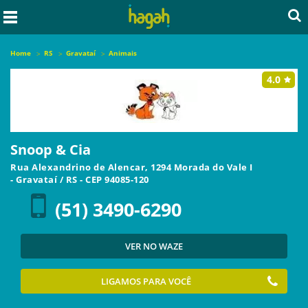
Home
RS
Gravataí
Animais
4.0
Snoop & Cia
Rua Alexandrino de Alencar, 1294 Morada do Vale I
-
Gravataí
/
RS
- CEP
94085-120
(51) 3490-6290
VER NO WAZE
LIGAMOS PARA VOCÊ