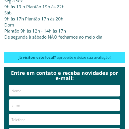
Seg à Sex
9h às 19 h Plantão 19h às 22h
Sáb
9h às 17h Plantão 17h às 20h
Dom
Plantão 9h às 12h - 14h às 17h
De segunda à sábado NÃO fechamos ao meio dia
Já visitou este local?
aproveite e deixe sua avaliação!
Avaliações
Entre em contato e receba novidades por
e-mail:
AVALIE ESTE LOCAL
2015-08-27
fui atendida na hora,minha cadela
Paula Fernanda
muito mal e agora ja esta em casa só