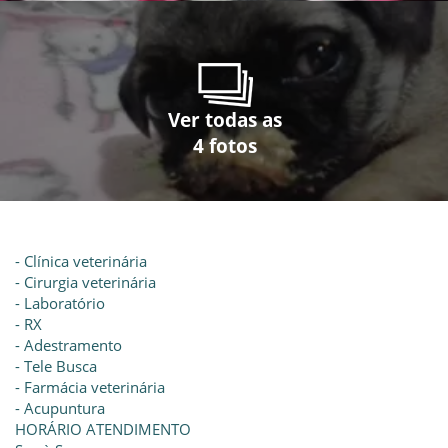
Ver todas as
Ver todas as
Ver todas as
Ver todas as
4 fotos
4 fotos
4 fotos
4 fotos
- Clínica veterinária
- Cirurgia veterinária
- Laboratório
- RX
- Adestramento
- Tele Busca
- Farmácia veterinária
- Acupuntura
HORÁRIO ATENDIMENTO