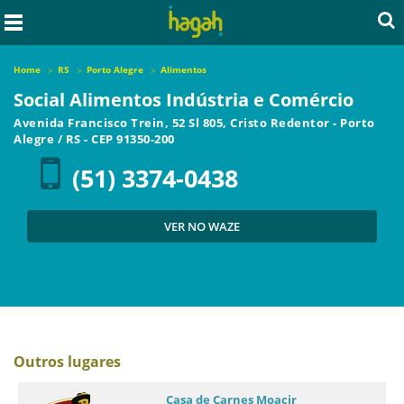
Home
RS
Porto Alegre
Alimentos
Social Alimentos Indústria e Comércio
Avenida Francisco Trein, 52 Sl 805, Cristo Redentor
-
Porto
Alegre
/
RS
- CEP
91350-200
(51) 3374-0438
VER NO WAZE
Outros lugares
Casa de Carnes Moacir