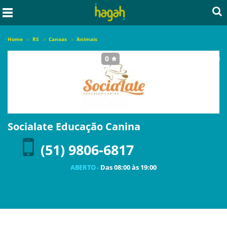
Home
RS
Canoas
Animais
0
seja o primeiro a avaliar este local
Socialate Educação Canina
(51) 9806-6817
ABERTO -
Das
08:00
às
19:00