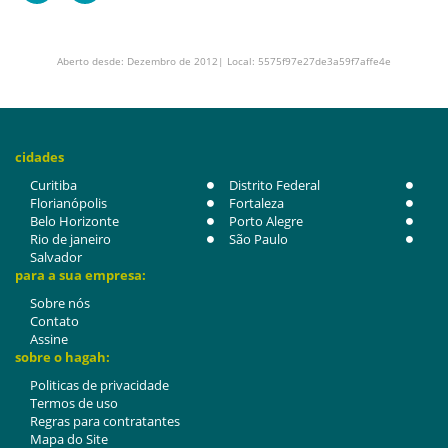
Aberto desde: Dezembro de 2012| Local: 5575f97e27de3a59f7affe4e
cidades
Curitiba
Distrito Federal
Florianópolis
Fortaleza
Belo Horizonte
Porto Alegre
Rio de janeiro
São Paulo
Salvador
para a sua empresa:
Sobre nós
Contato
Assine
sobre o hagah:
Politicas de privacidade
Termos de uso
Regras para contratantes
Mapa do Site