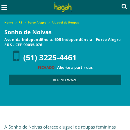
Home
RS
Porto Alegre
Aluguel de Roupas
Sonho de Noivas
Avenida Independência, 605 Independência
-
Porto Alegre
/
RS
- CEP
90035-076
(51) 3225-4461
FECHADO -
Aberto a partir das
VER NO WAZE
A Sonho de Noivas oferece aluguel de roupas femininas