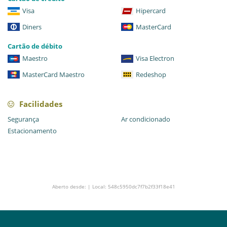
Visa
Hipercard
Diners
MasterCard
Cartão de débito
Maestro
Visa Electron
MasterCard Maestro
Redeshop
Facilidades
Segurança
Ar condicionado
Estacionamento
Aberto desde: | Local: 548c5950dc7f7b2f33f18e41