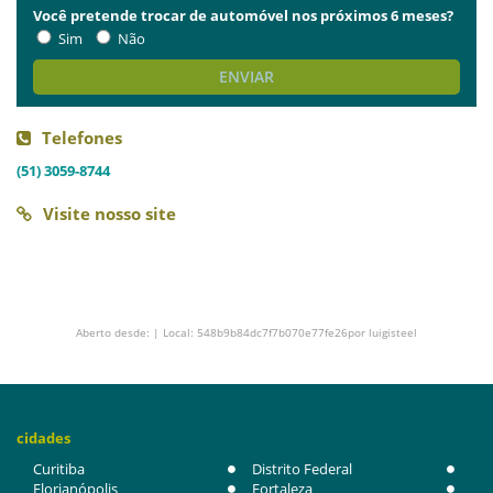
Você pretende trocar de automóvel nos próximos 6 meses?
Sim
Não
ENVIAR
Telefones
(51) 3059-8744
Visite nosso site
Aberto desde: | Local: 548b9b84dc7f7b070e77fe26por luigisteel
cidades
Curitiba
Distrito Federal
Florianópolis
Fortaleza