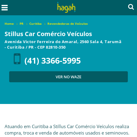
Home
PR
Curitiba
Revendedoras de Veículos
Stillus Car Comércio Veículos
Avenida Victor Ferreira do Amaral, 2560 Sala 4, Tarumã
-
Curitiba
/
PR
- CEP
82810-350
(41) 3366-5995
VER NO WAZE
Atuando em Curitiba a Stillus Car Comércio Veículos realiza
compra, troca e venda de automóveis usados e seminovos.