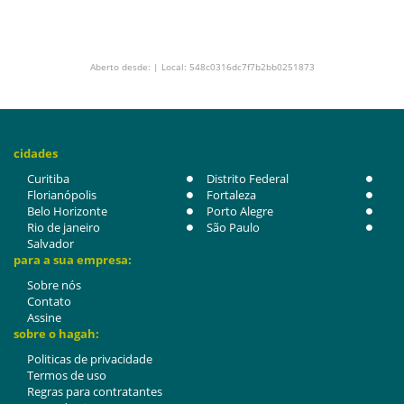
Aberto desde: | Local: 548c0316dc7f7b2bb0251873
cidades
Curitiba
Distrito Federal
Florianópolis
Fortaleza
Belo Horizonte
Porto Alegre
Rio de janeiro
São Paulo
Salvador
para a sua empresa:
Sobre nós
Contato
Assine
sobre o hagah:
Politicas de privacidade
Termos de uso
Regras para contratantes