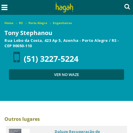
Home
RS
Porto Alegre
Engenheiros
Tony Stephanou
Rua Lobo da Costa, 423 Ap 5, Azenha
-
Porto Alegre
/
RS
-
CEP
90050-110
(51) 3227-5224
VER NO WAZE
Outros lugares
Daluzp Recuperação de