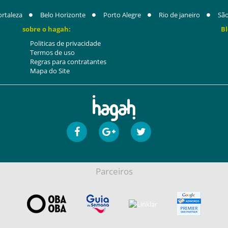
ortaleza
Belo Horizonte
Porto Alegre
Rio de janeiro
São
sobre o hagah:
Bl
Politicas de privacidade
Termos de uso
Regras para contratantes
Mapa do Site
Parceiros