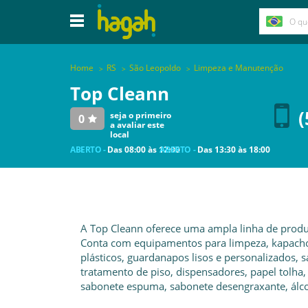
Home
RS
São Leopoldo
Limpeza e Manutenção
Top Cleann
(
seja o primeiro
0
a avaliar este
local
ABERTO -
Das
08:00
às
12:00
ABERTO -
Das
13:30
às
18:00
A Top Cleann oferece uma ampla linha de produt
Conta com equipamentos para limpeza, kapachos 
plásticos, guardanapos lisos e personalizados, 
tratamento de piso, dispensadores, papel tolha,
sabonete espuma, sabonete desengraxante, álcool