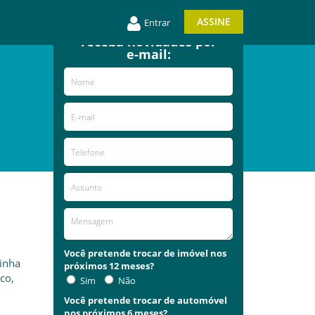
ASSINE
Entrar
Entre em contato e
receba novidades por
e-mail:
Você pretende trocar de imóvel nos
linha
próximos 12 meses?
co,
Sim
Não
Você pretende trocar de automóvel
nos próximos 6 meses?