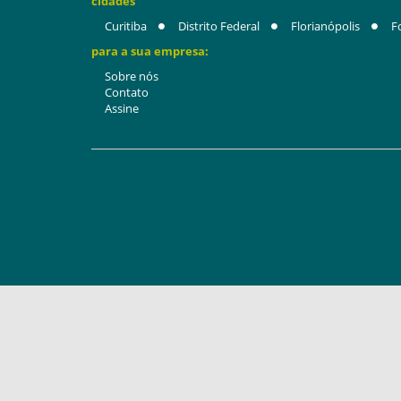
cidades
Curitiba
Distrito Federal
Florianópolis
F
para a sua empresa:
Sobre nós
Contato
Assine