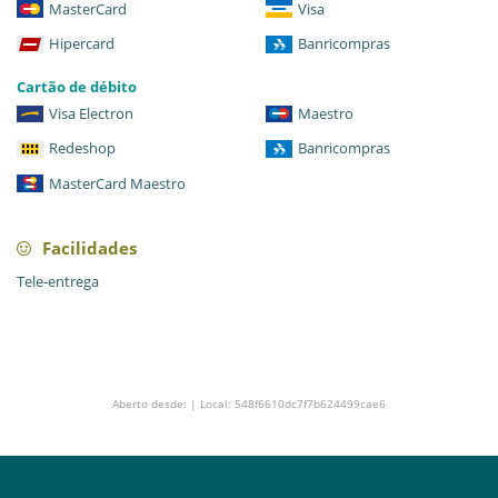
MasterCard
Visa
Hipercard
Banricompras
Cartão de débito
Visa Electron
Maestro
Redeshop
Banricompras
MasterCard Maestro
Facilidades
Tele-entrega
Aberto desde: | Local: 548f6610dc7f7b624499cae6