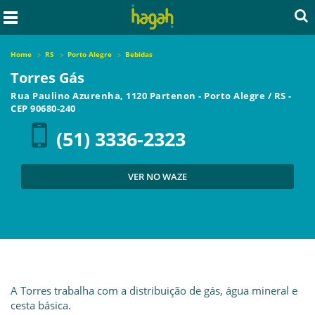
Home
RS
Porto Alegre
Bebidas
Torres Gás
Rua Paulino Azurenha, 1120 Partenon
-
Porto Alegre
/
RS
-
CEP
90680-240
(51) 3336-2323
VER NO WAZE
A Torres trabalha com a distribuição de gás, água mineral e
cesta básica.