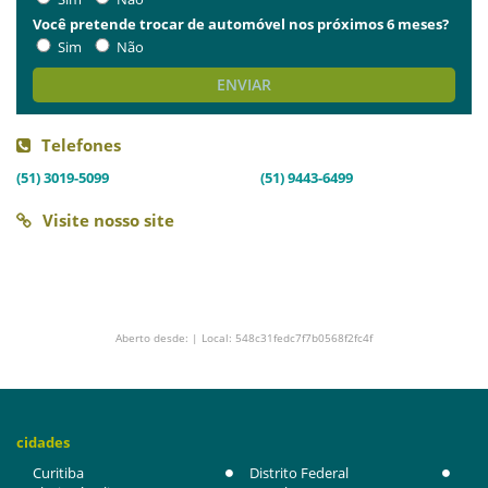
Você pretende trocar de automóvel nos próximos 6 meses?
Sim
Não
ENVIAR
Telefones
(51) 3019-5099
(51) 9443-6499
Visite nosso site
Aberto desde: | Local: 548c31fedc7f7b0568f2fc4f
cidades
Curitiba
Distrito Federal