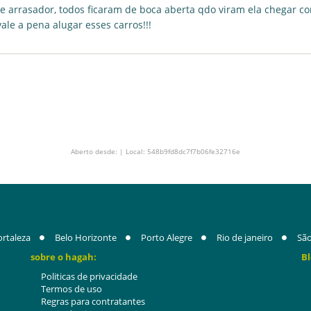
e arrasador, todos ficaram de boca aberta qdo viram ela chegar c
vale a pena alugar esses carros!!!
Aberto desde: | Local: 548b9fd8dc7f7b06fe32716e
ortaleza
Belo Horizonte
Porto Alegre
Rio de janeiro
São
sobre o hagah:
Bl
Politicas de privacidade
Termos de uso
Regras para contratantes