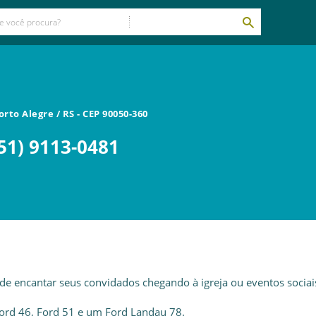
orto Alegre
/
RS
- CEP
90050-360
51) 9113-0481
de encantar seus convidados chegando à igreja ou eventos sociai
Ford 46, Ford 51 e um Ford Landau 78.