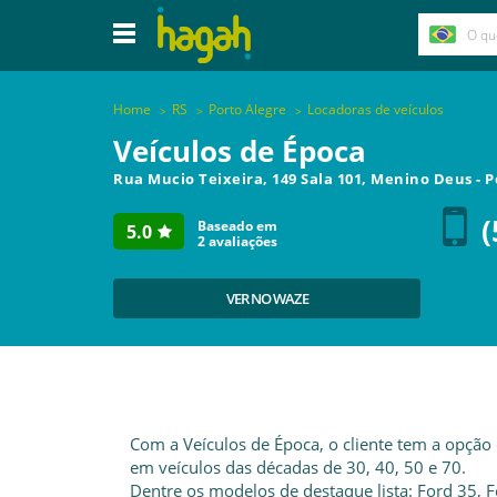
Home
RS
Porto Alegre
Locadoras de veículos
Veículos de Época
Rua Mucio Teixeira, 149 Sala 101, Menino Deus
-
P
(
Baseado em
5.0
2
avaliações
VER NO WAZE
Com a Veículos de Época, o cliente tem a opção 
em veículos das décadas de 30, 40, 50 e 70.
Dentre os modelos de destaque lista: Ford 35, 