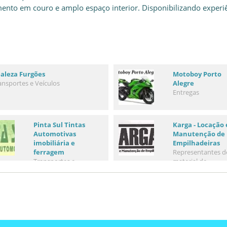
ento em couro e amplo espaço interior. Disponibilizando experi
aleza Furgões
Motoboy Porto
ansportes e Veículos
Alegre
Entregas
Pinta Sul Tintas
Karga - Locação 
Automotivas
Manutenção de
imobiliária e
Empilhadeiras
ferragem
Representantes d
Transportes e
material de
Veículos
transporte