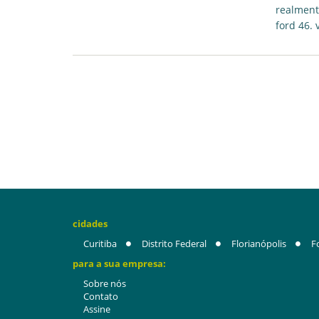
realment
ford 46. 
cidades
Curitiba
Distrito Federal
Florianópolis
F
para a sua empresa:
Sobre nós
Contato
Assine