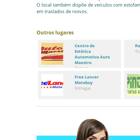
O local também dispõe de veículos com estofam
em traslados de noivos.
Outros lugares
Centro de
Re
Estética
Tr
Automotiva Auto
Maestro
Pintura
Free Lancer
Motoboy
Entregas