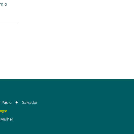
om o
 Paulo
Salvador
ogs:
Mulher