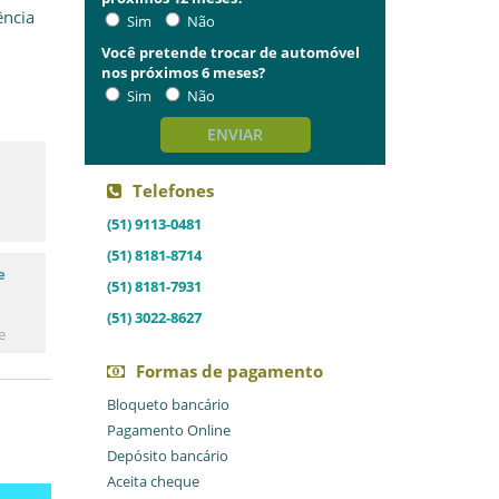
ência
Sim
Não
Você pretende trocar de automóvel
nos próximos 6 meses?
Sim
Não
ENVIAR
Telefones
(51) 9113-0481
(51) 8181-8714
e
(51) 8181-7931
(51) 3022-8627
e
Formas de pagamento
Bloqueto bancário
Pagamento Online
Depósito bancário
Aceita cheque