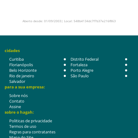
Aberto desde: 01/09/2003| Local: 548b4134dc7f7b37e216f863
cidades
Curitiba
Distrito Federal
Florianópolis
Fortaleza
Belo Horizonte
Porto Alegre
Rio de janeiro
São Paulo
Salvador
para a sua empresa:
Sobre nós
Contato
Assine
sobre o hagah:
Politicas de privacidade
Termos de uso
Regras para contratantes
Mapa do Site