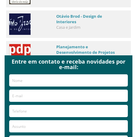
Otávio Brod - Design de
Interiores
Casa e Jardim
Planejamento e
Desenvolvimento de Projetos
Clínicas
Entre em contato e receba novidades por
e-mail:
Daluzp Recuperação de
Fachada, Reformas e
Construção
Casa e Jardim
Já visitou este local?
aproveite e deixe sua avaliação!
Avaliações