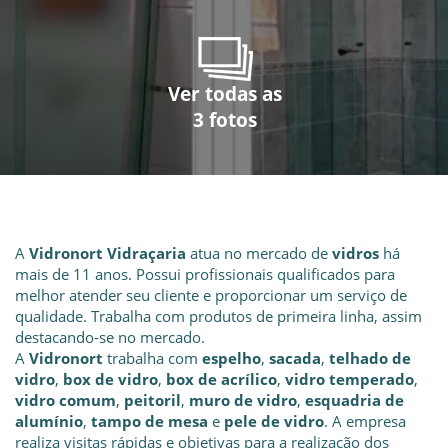
Ver todas as
Ver todas as
Ver todas as
3 fotos
3 fotos
3 fotos
A
Vidronort Vidraçaria
atua no mercado de
vidros
há
mais de 11 anos. Possui profissionais qualificados para
melhor atender seu cliente e proporcionar um serviço de
qualidade. Trabalha com produtos de primeira linha, assim
destacando-se no mercado.
A
Vidronort
trabalha com
espelho
,
sacada
,
telhado de
vidro
,
box de vidro
,
box de acrílico
,
vidro temperado
,
vidro comum
,
peitoril
,
muro de vidro
,
esquadria de
alumínio
,
tampo de mesa
e
pele de vidro
. A empresa
realiza visitas rápidas e objetivas para a realização dos