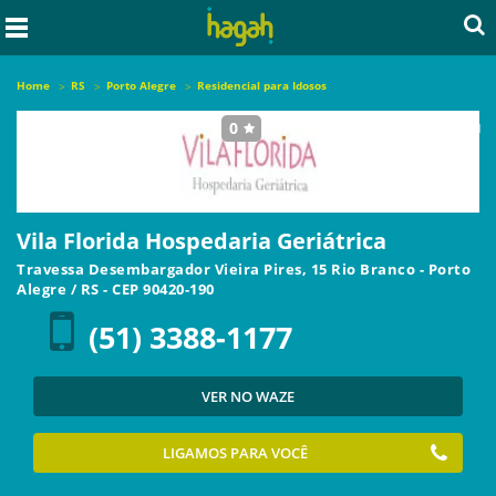
Home
RS
Porto Alegre
Residencial para Idosos
0
seja o primeiro a avaliar este local
Vila Florida Hospedaria Geriátrica
Travessa Desembargador Vieira Pires, 15 Rio Branco
-
Porto
Alegre
/
RS
- CEP
90420-190
(51) 3388-1177
VER NO WAZE
LIGAMOS PARA VOCÊ