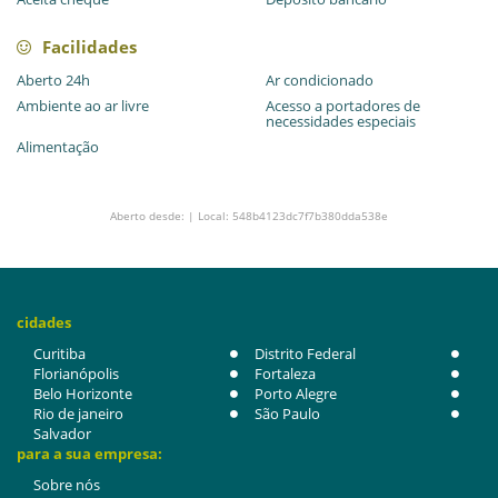
Facilidades
Aberto 24h
Ar condicionado
Ambiente ao ar livre
Acesso a portadores de
necessidades especiais
Alimentação
Aberto desde: | Local: 548b4123dc7f7b380dda538e
cidades
Curitiba
Distrito Federal
Florianópolis
Fortaleza
Belo Horizonte
Porto Alegre
Rio de janeiro
São Paulo
Salvador
para a sua empresa:
Sobre nós