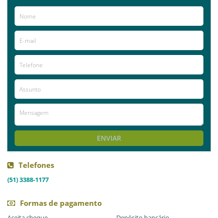
enfermagem 24 horas e visitas em horário livre.
Proporciona aos idosos atividades como música, dança e
educação física, além de terapia ocupacional.
Já visitou este local?
aproveite e deixe sua avaliação!
Avaliações
AVALIE ESTE LOCAL
ENVIAR
Telefones
(51) 3388-1177
Formas de pagamento
Aceita cheque
Depósito bancário