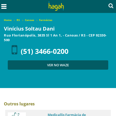
Home
RS
Canoas
Farmácias
Vinícius Soltau Dani
Rua Florianópolis, 3835 Sl 1 An 1,
-
Canoas
/
RS
- CEP
92330-
500
(51) 3466-0200
VER NO WAZE
Outros lugares
Medicallis Farmácia de