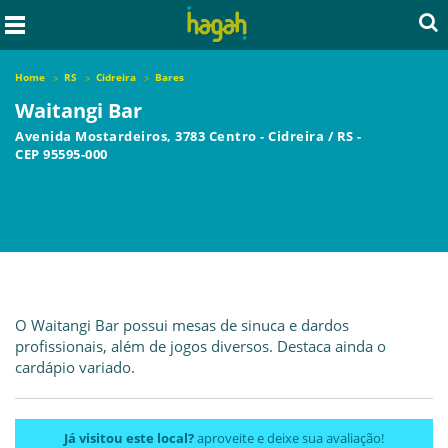
Home
RS
Cidreira
Bares
Waitangi Bar
Avenida Mostardeiros, 3783 Centro
-
Cidreira
/
RS
-
CEP
95595-000
O Waitangi Bar possui mesas de sinuca e dardos
profissionais, além de jogos diversos. Destaca ainda o
cardápio variado.
Já visitou este local?
aproveite e deixe sua avaliação!