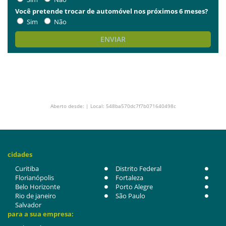
Você pretende trocar de automóvel nos próximos 6 meses?
Sim
Não
ENVIAR
Aberto desde: | Local: 548ba570dc7f7b071640498c
cidades
Curitiba
Distrito Federal
Florianópolis
Fortaleza
Belo Horizonte
Porto Alegre
Rio de janeiro
São Paulo
Salvador
para a sua empresa: