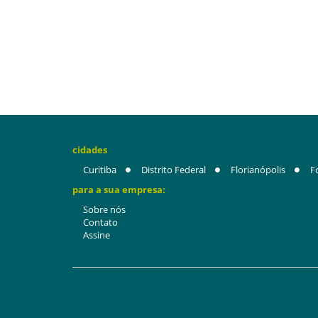
cidades
Curitiba
Distrito Federal
Florianópolis
F
para a sua empresa:
Sobre nós
Contato
Assine