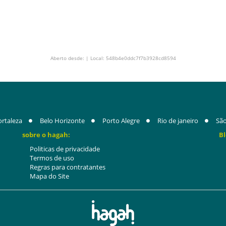
Aberto desde: | Local: 548b4e0ddc7f7b3928cd8594
ortaleza
Belo Horizonte
Porto Alegre
Rio de janeiro
São
sobre o hagah:
Bl
Politicas de privacidade
Termos de uso
Regras para contratantes
Mapa do Site