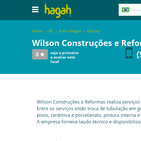
Home
RS
Porto Alegre
Pintura
Wilson Construções e Ref
(
seja o primeiro
0
a avaliar este
local
Wilson Construções e Reformas realiza serviços 
Entre os serviços estão troca de tubulação em ge
pisos, cerâmica e porcelanato, pintura interna e
A empresa fornece laudo técnico e disponibiliza