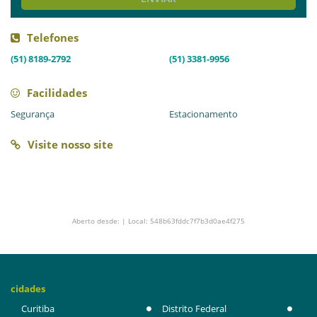
Telefones
(51) 8189-2792
(51) 3381-9956
Facilidades
Segurança
Estacionamento
Visite nosso site
Aberto desde: | Local: 548b63fddc7f7b3d0ae4f275
cidades
Curitiba
Distrito Federal