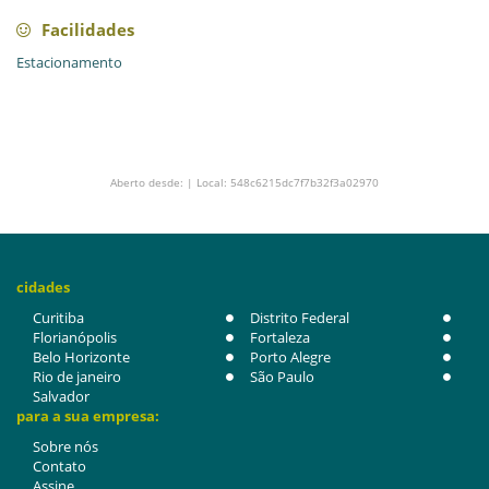
Facilidades
Estacionamento
Aberto desde: | Local: 548c6215dc7f7b32f3a02970
cidades
Curitiba
Distrito Federal
Florianópolis
Fortaleza
Belo Horizonte
Porto Alegre
Rio de janeiro
São Paulo
Salvador
para a sua empresa:
Sobre nós
Contato
Assine