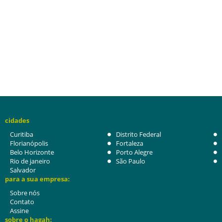
cidades
Curitiba
Distrito Federal
Florianópolis
Fortaleza
Belo Horizonte
Porto Alegre
Rio de janeiro
São Paulo
Salvador
para a sua empresa:
Sobre nós
Contato
Assine
sobre o hagah: