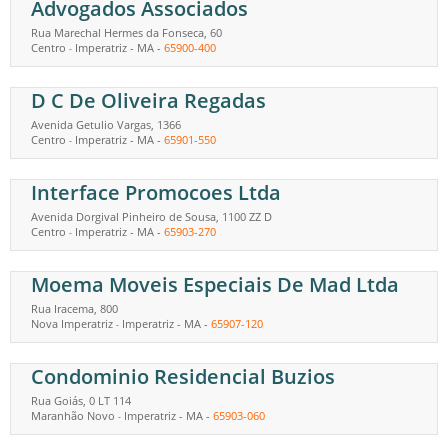
Advogados Associados
Rua Marechal Hermes da Fonseca, 60
Centro
Imperatriz
-
MA
-
65900-400
-
D C De Oliveira Regadas
Avenida Getulio Vargas, 1366
Centro
Imperatriz
-
MA
-
65901-550
-
Interface Promocoes Ltda
Avenida Dorgival Pinheiro de Sousa, 1100 ZZ D
Centro
Imperatriz
-
MA
-
65903-270
-
Moema Moveis Especiais De Mad Ltda
Rua Iracema, 800
Nova Imperatriz
Imperatriz
-
MA
-
65907-120
-
Condominio Residencial Buzios
Rua Goiás, 0 LT 114
Maranhão Novo
Imperatriz
-
MA
-
65903-060
-