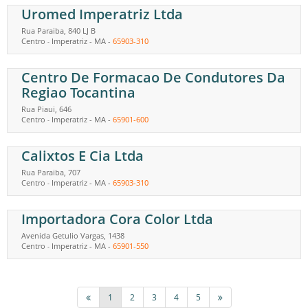
Uromed Imperatriz Ltda
Rua Paraiba, 840 LJ B
Centro
Imperatriz
-
MA
-
65903-310
-
Centro De Formacao De Condutores Da
Regiao Tocantina
Rua Piaui, 646
Centro
Imperatriz
-
MA
-
65901-600
-
Calixtos E Cia Ltda
Rua Paraiba, 707
Centro
Imperatriz
-
MA
-
65903-310
-
Importadora Cora Color Ltda
Avenida Getulio Vargas, 1438
Centro
Imperatriz
-
MA
-
65901-550
-
1
2
3
4
5