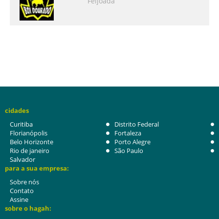
Feijoada
cidades
Curitiba
Distrito Federal
Florianópolis
Fortaleza
Belo Horizonte
Porto Alegre
Rio de janeiro
São Paulo
Salvador
para a sua empresa:
Sobre nós
Contato
Assine
sobre o hagah: