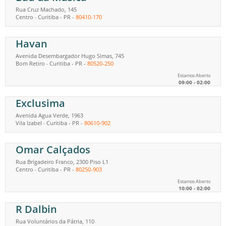
Rua Cruz Machado, 145
Centro
Curitiba
-
PR
-
80410-170
-
Havan
Avenida Desembargador Hugo Simas, 745
Bom Retiro
Curitiba
-
PR
-
80520-250
-
Estamos Aberto
09:00 - 02:00
Exclusima
Avenida Agua Verde, 1963
Vila Izabel
Curitiba
-
PR
-
80610-902
-
Omar Calçados
Rua Brigadeiro Franco, 2300 Piso L1
Centro
Curitiba
-
PR
-
80250-903
-
Estamos Aberto
10:00 - 02:00
R Dalbin
Rua Voluntários da Pátria, 110