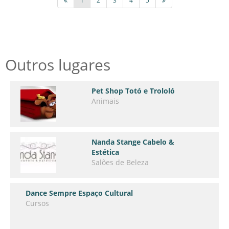
1
2
3
4
5
Outros lugares
Pet Shop Totó e Trololó
Animais
Nanda Stange Cabelo &
Estética
Salões de Beleza
Dance Sempre Espaço Cultural
Cursos