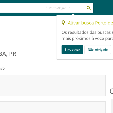
Ativar busca Perto d
Os resultados das buscas 
mais próximos à você para
Sim, ativar
Não, obrigado
BA, PR
ivo