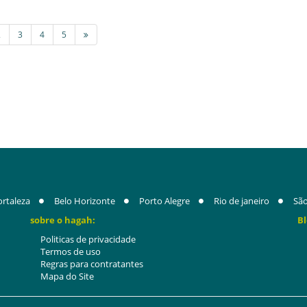
2
3
4
5
ortaleza
Belo Horizonte
Porto Alegre
Rio de janeiro
São
sobre o hagah:
Bl
Politicas de privacidade
Termos de uso
Regras para contratantes
Mapa do Site