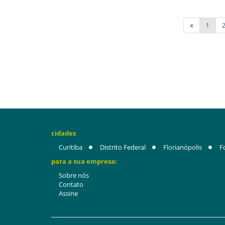
1
cidades
Curitiba
Distrito Federal
Florianópolis
F
para a sua empresa:
Sobre nós
Contato
Assine