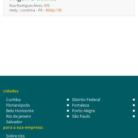
Rua Rodrigues Álves, 410
Hedy
Londrina
-
PR
-
86062-130
-
cidades
Curitiba
Distrito Federal
Florianópolis
Fortaleza
Belo Horizonte
Porto Alegre
Rio de janeiro
São Paulo
Salvador
para a sua empresa:
Sobre nós