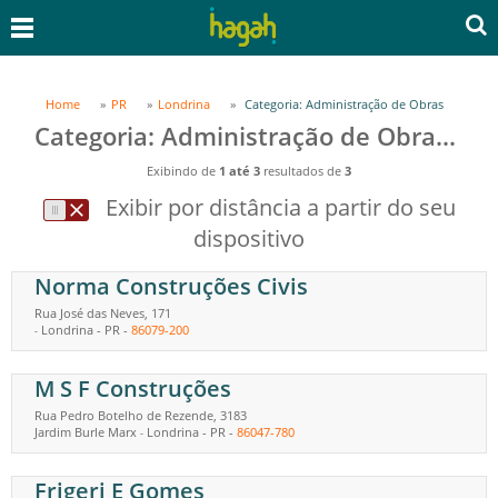
Home
PR
Londrina
Categoria: Administração de Obras
Categoria: Administração de Obras em Londrina, PR
Exibindo de
1 até 3
resultados de
3
Exibir por distância a partir do seu
dispositivo
Norma Construções Civis
Rua José das Neves, 171
Londrina
-
PR
-
86079-200
-
M S F Construções
Rua Pedro Botelho de Rezende, 3183
Jardim Burle Marx
Londrina
-
PR
-
86047-780
-
Frigeri E Gomes