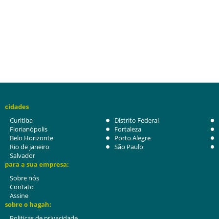
cidades
Curitiba
Distrito Federal
Florianópolis
Fortaleza
Belo Horizonte
Porto Alegre
Rio de janeiro
São Paulo
Salvador
para a sua empresa:
Sobre nós
Contato
Assine
sobre o hagah:
Politicas de privacidade