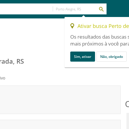
Ativar busca Perto d
Os resultados das buscas 
mais próximos à você para
Sim, ativar
Não, obrigado
rada, RS
ivo