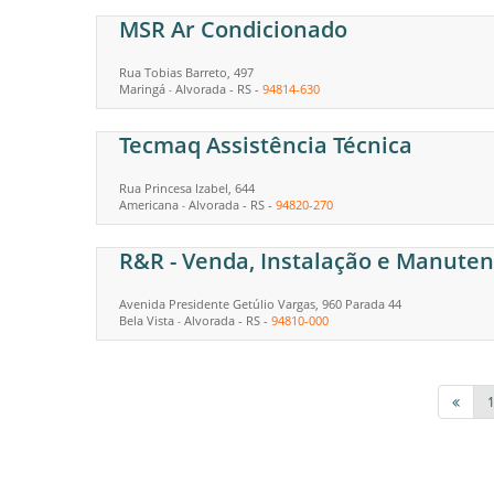
MSR Ar Condicionado
Rua Tobias Barreto, 497
Maringá
Alvorada
-
RS
-
94814-630
-
Tecmaq Assistência Técnica
Rua Princesa Izabel, 644
Americana
Alvorada
-
RS
-
94820-270
-
R&R - Venda, Instalação e Manuten
Avenida Presidente Getúlio Vargas, 960 Parada 44
Bela Vista
Alvorada
-
RS
-
94810-000
-