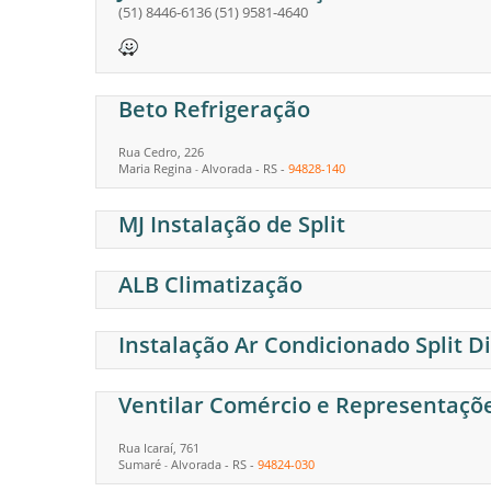
(51) 8446-6136
(51) 9581-4640
Beto Refrigeração
Rua Cedro, 226
Maria Regina
Alvorada
-
RS
-
94828-140
-
MJ Instalação de Split
ALB Climatização
Instalação Ar Condicionado Split D
Ventilar Comércio e Representaçõe
Rua Icaraí, 761
Sumaré
Alvorada
-
RS
-
94824-030
-