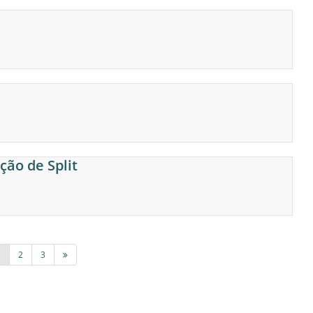
ção de Split
1
2
3