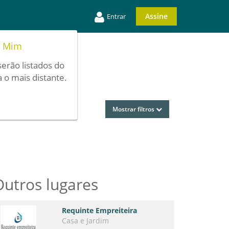
Assine
Entrar
e Mim
serão listados do
 o mais distante.
Mostrar filtros
Outros lugares
Requinte Empreiteira
Casa e Jardim