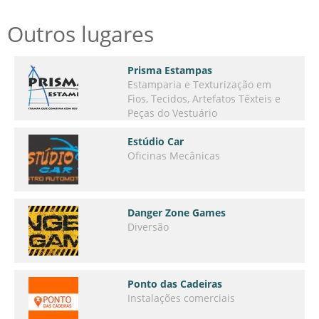
Outros lugares
Prisma Estampas
Estamparia e Texturização em
Fios, Tecidos, Artefatos Têxteis e
Peças do Vestuário
Estúdio Car
Oficinas Mecânicas
Danger Zone Games
Diversão
Ponto das Cadeiras
Instalações comerciais