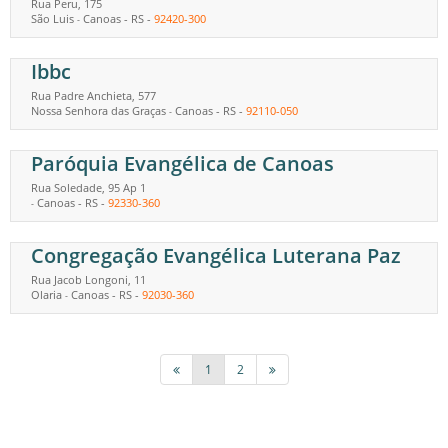
Rua Peru, 175
São Luis
Canoas
-
RS
-
92420-300
-
Ibbc
Rua Padre Anchieta, 577
Nossa Senhora das Graças
Canoas
-
RS
-
92110-050
-
Paróquia Evangélica de Canoas
Rua Soledade, 95 Ap 1
Canoas
-
RS
-
92330-360
-
Congregação Evangélica Luterana Paz
Rua Jacob Longoni, 11
Olaria
Canoas
-
RS
-
92030-360
-
1
2