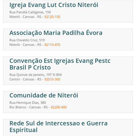
Igreja Evang Lut Cristo Niterói
Rua Pandiá Calógeras, 159
Niterói
Canoas
-
RS
-
92120-150
-
Associação Maria Padilha Évora
Rua Osvaldo Cruz, 519
Niterói
Canoas
-
RS
-
92110-470
-
Convenção Est Igrejas Evang Pestc
Brasil P Cristo
Rua Quinze de Janeiro, 197 Sl 804
Centro
Canoas
-
RS
-
92010-300
-
Comunidade de Niterói
Rua Henrique Dias, 380
Rio Branco
Canoas
-
RS
-
92200-400
-
Rede Sul de Intercessao e Guerra
Espiritual