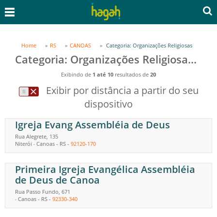
Home
RS
CANOAS
Categoria: Organizações Religiosas
Categoria: Organizações Religiosas em CANOAS, RS
Exibindo de
1 até 10
resultados de
20
Exibir por distância a partir do seu
dispositivo
Igreja Evang Assembléia de Deus
Rua Alegrete, 135
Niterói
Canoas
-
RS
-
92120-170
-
Primeira Igreja Evangélica Assembléia
de Deus de Canoa
Rua Passo Fundo, 671
Canoas
-
RS
-
92330-340
-