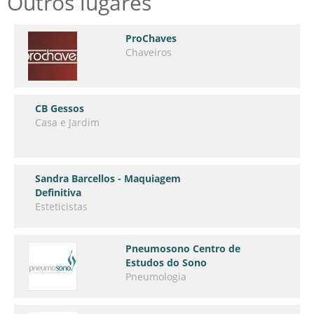
Outros lugares
ProChaves
Chaveiros
CB Gessos
Casa e Jardim
Sandra Barcellos - Maquiagem
Definitiva
Esteticistas
Pneumosono Centro de
Estudos do Sono
Pneumologia