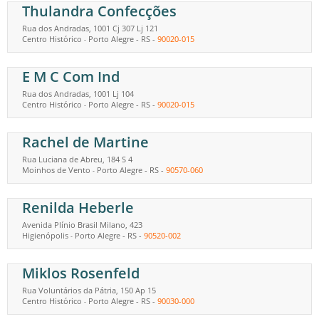
Thulandra Confecções
Rua dos Andradas, 1001 Cj 307 Lj 121
Centro Histórico
Porto Alegre
-
RS
-
90020-015
-
E M C Com Ind
Rua dos Andradas, 1001 Lj 104
Centro Histórico
Porto Alegre
-
RS
-
90020-015
-
Rachel de Martine
Rua Luciana de Abreu, 184 S 4
Moinhos de Vento
Porto Alegre
-
RS
-
90570-060
-
Renilda Heberle
Avenida Plínio Brasil Milano, 423
Higienópolis
Porto Alegre
-
RS
-
90520-002
-
Miklos Rosenfeld
Rua Voluntários da Pátria, 150 Ap 15
Centro Histórico
Porto Alegre
-
RS
-
90030-000
-