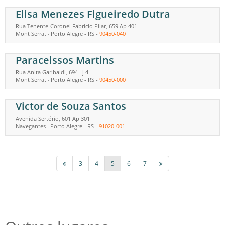
Elisa Menezes Figueiredo Dutra
Rua Tenente-Coronel Fabrício Pilar, 659 Ap 401
Mont Serrat
Porto Alegre
-
RS
-
90450-040
-
Paracelssos Martins
Rua Anita Garibaldi, 694 Lj 4
Mont Serrat
Porto Alegre
-
RS
-
90450-000
-
Victor de Souza Santos
Avenida Sertório, 601 Ap 301
Navegantes
Porto Alegre
-
RS
-
91020-001
-
3
4
5
6
7