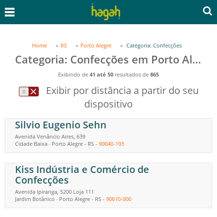
Home
RS
Porto Alegre
Categoria: Confecções
Categoria: Confecções em Porto Alegre, RS
Exibindo de
41 até 50
resultados de
865
Exibir por distância a partir do seu
dispositivo
Silvio Eugenio Sehn
Avenida Venâncio Aires, 639
Cidade Baixa
Porto Alegre
-
RS
-
90040-193
-
Kiss Indústria e Comércio de
Confecções
Avenida Ipiranga, 5200 Loja 111
Jardim Botânico
Porto Alegre
-
RS
-
90610-000
-