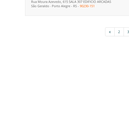
Rua Moura Azevedo, 615 SALA 307 EDIFICIO ARCADAS
São Geraldo
Porto Alegre
-
RS
-
90230-151
-
2