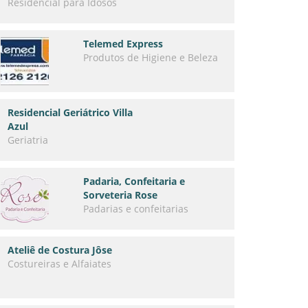
Residencial para Idosos
Telemed Express
Produtos de Higiene e Beleza
Residencial Geriátrico Villa
Azul
Geriatria
Padaria, Confeitaria e
Sorveteria Rose
Padarias e confeitarias
Ateliê de Costura Jôse
Costureiras e Alfaiates