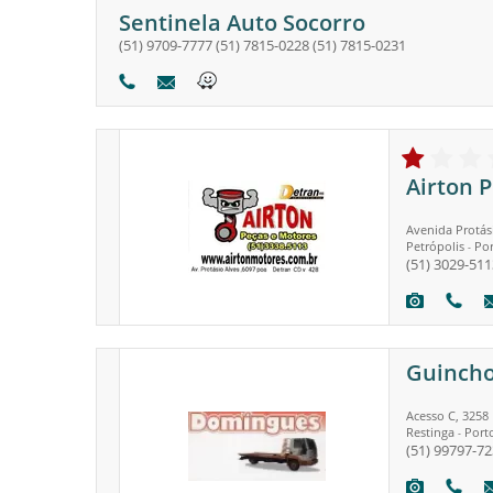
Sentinela Auto Socorro
(51) 9709-7777
(51) 7815-0228
(51) 7815-0231
Airton P
Avenida Protás
Petrópolis
Por
-
(51) 3029-511
Guinch
Acesso C, 3258
Restinga
Port
-
(51) 99797-7