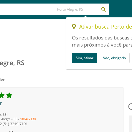
Ativar busca Perto d
Os resultados das buscas 
mais próximos à você para
Sim, ativar
Não, obrigado
egre, RS
ivo
r
, 681
 Alegre
-
RS
-
90640-130
2
(51) 3219-7191