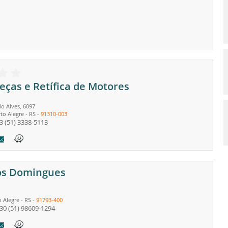
eças e Retífica de Motores
io Alves, 6097
to Alegre
-
RS
-
91310-003
3
(51) 3338-5113
os Domingues
o Alegre
-
RS
-
91793-400
230
(51) 98609-1294