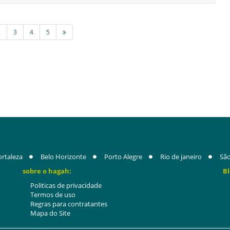
2
3
4
5
ortaleza
Belo Horizonte
Porto Alegre
Rio de janeiro
São
sobre o hagah:
Bl
Politicas de privacidade
Termos de uso
Regras para contratantes
Mapa do Site