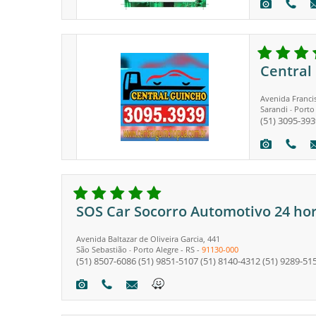
Central
Avenida Francis
Sarandi
Porto
-
(51) 3095-393
SOS Car Socorro Automotivo 24 ho
Avenida Baltazar de Oliveira Garcia, 441
São Sebastião
Porto Alegre
-
RS
-
91130-000
-
(51) 8507-6086
(51) 9851-5107
(51) 8140-4312
(51) 9289-51