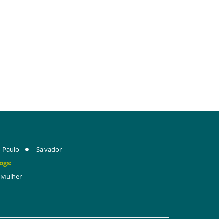
 Paulo
Salvador
ogs:
Mulher