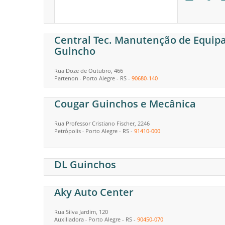
Central Tec. Manutenção de Equip
Guincho
Rua Doze de Outubro, 466
Partenon
Porto Alegre
-
RS
-
90680-140
-
Cougar Guinchos e Mecânica
Rua Professor Cristiano Fischer, 2246
Petrópolis
Porto Alegre
-
RS
-
91410-000
-
DL Guinchos
Aky Auto Center
Rua Silva Jardim, 120
Auxiliadora
Porto Alegre
-
RS
-
90450-070
-