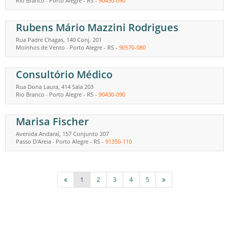
Rio Branco
Porto Alegre
-
RS
-
90430-090
-
Rubens Mário Mazzini Rodrigues
Rua Padre Chagas, 140 Conj. 201
Moinhos de Vento
Porto Alegre
-
RS
-
90570-080
-
Consultório Médico
Rua Dona Laura, 414 Sala 203
Rio Branco
Porto Alegre
-
RS
-
90430-090
-
Marisa Fischer
Avenida Andaraí, 157 Conjunto 207
Passo D'Areia
Porto Alegre
-
RS
-
91350-110
-
1
2
3
4
5