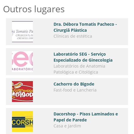
Outros lugares
Dra. Débora Tomatis Pacheco -
Cirurgiã Plástica
Clínicas de estética
Laboratório SEG - Serviço
Especializado de Ginecologia
Laboratórios de Anatomia
Patológica e Citológica
Cachorro do Bigode
Fast-food e Lancheria
Dacorshop - Pisos Laminados e
Papel de Parede
Casa e Jardim