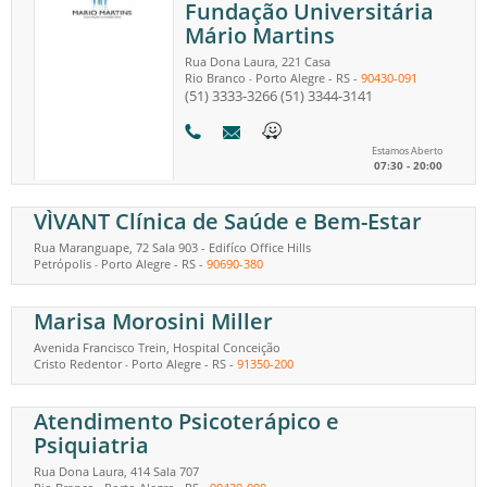
Fundação Universitária
Mário Martins
Rua Dona Laura, 221 Casa
Rio Branco
Porto Alegre
-
RS
-
90430-091
-
(51) 3333-3266
(51) 3344-3141
Estamos Aberto
07:30 - 20:00
VÌVANT Clínica de Saúde e Bem-Estar
Rua Maranguape, 72 Sala 903 - Edifíco Office Hills
Petrópolis
Porto Alegre
-
RS
-
90690-380
-
Marisa Morosini Miller
Avenida Francisco Trein, Hospital Conceição
Cristo Redentor
Porto Alegre
-
RS
-
91350-200
-
Atendimento Psicoterápico e
Psiquiatria
Rua Dona Laura, 414 Sala 707