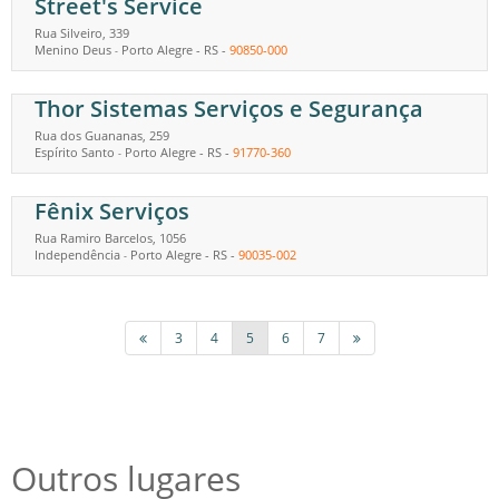
Street's Service
Rua Silveiro, 339
Menino Deus
Porto Alegre
-
RS
-
90850-000
-
Thor Sistemas Serviços e Segurança
Rua dos Guananas, 259
Espírito Santo
Porto Alegre
-
RS
-
91770-360
-
Fênix Serviços
Rua Ramiro Barcelos, 1056
Independência
Porto Alegre
-
RS
-
90035-002
-
3
4
5
6
7
Outros lugares