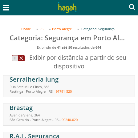
Home
RS
Porto Alegre
Categoria: Segurança
Categoria: Segurança em Porto Alegre, RS
Exibindo de
41 até 50
resultados de
644
Exibir por distância a partir do seu
dispositivo
Serralheria Iung
Rua Sete Mil e Cinco, 385
Restinga
Porto Alegre
-
RS
-
91791-520
-
Brastag
Avenida Viena, 364
São Geraldo
Porto Alegre
-
RS
-
90240-020
-
R.A.L. Segurança