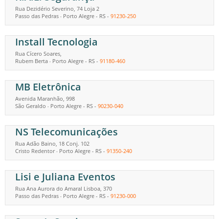
Rua Dezidério Severino, 74 Loja 2
Passo das Pedras
Porto Alegre
-
RS
-
91230-250
-
Install Tecnologia
Rua Cícero Soares,
Rubem Berta
Porto Alegre
-
RS
-
91180-460
-
MB Eletrônica
Avenida Maranhão, 998
São Geraldo
Porto Alegre
-
RS
-
90230-040
-
NS Telecomunicações
Rua Adão Baino, 18 Conj. 102
Cristo Redentor
Porto Alegre
-
RS
-
91350-240
-
Lisi e Juliana Eventos
Rua Ana Aurora do Amaral Lisboa, 370
Passo das Pedras
Porto Alegre
-
RS
-
91230-000
-