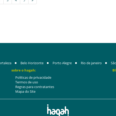
2
3
4
5
ortaleza
Belo Horizonte
Porto Alegre
Rio de janeiro
São
sobre o hagah:
Bl
Politicas de privacidade
Termos de uso
Regras para contratantes
Mapa do Site