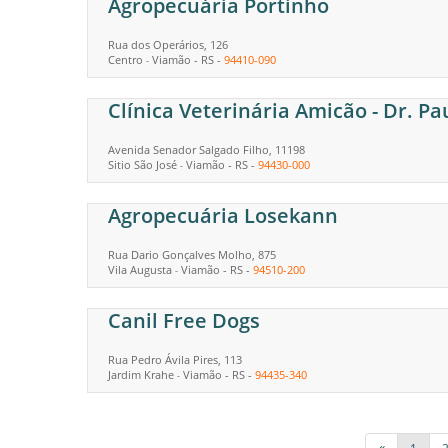
Agropecuária Portinho
Rua dos Operários, 126
Centro
Viamão
-
RS
-
94410-090
-
Clínica Veterinária Amicão - Dr. P
Avenida Senador Salgado Filho, 11198
Sitio São José
Viamão
-
RS
-
94430-000
-
Agropecuária Losekann
Rua Dario Gonçalves Molho, 875
Vila Augusta
Viamão
-
RS
-
94510-200
-
Canil Free Dogs
Rua Pedro Ávila Pires, 113
Jardim Krahe
Viamão
-
RS
-
94435-340
-