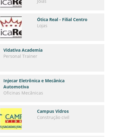
Joias
Ótica Real - Filial Centro
Lojas
Vidativa Academia
Personal Trainer
Injecar Eletrônica e Mecânica
Automotiva
Oficinas Mecânicas
Campus Vidros
Construção civil