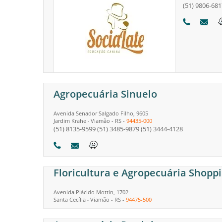
(51) 9806-681
Agropecuária Sinuelo
Avenida Senador Salgado Filho, 9605
Jardim Krahe
Viamão
-
RS
-
94435-000
-
(51) 8135-9599
(51) 3485-9879
(51) 3444-4128
Floricultura e Agropecuária Shopp
Avenida Plácido Mottin, 1702
Santa Cecília
Viamão
-
RS
-
94475-500
-