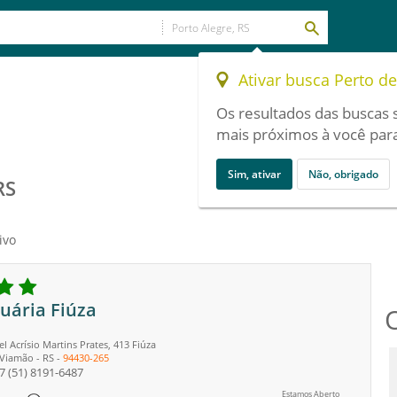
Ativar busca Perto d
Os resultados das buscas 
mais próximos à você para
Sim, ativar
Não, obrigado
RS
ivo
uária Fiúza
 Acrísio Martins Prates, 413 Fiúza
Viamão
-
RS
-
94430-265
7
(51) 8191-6487
Estamos Aberto