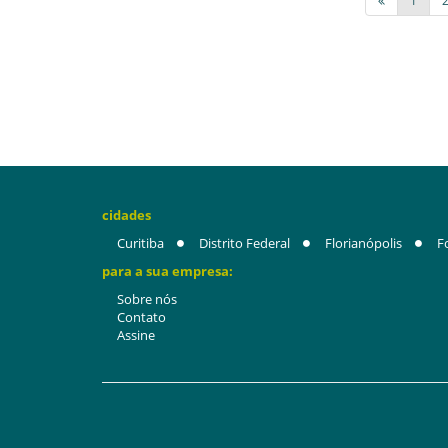
1
cidades
Curitiba
Distrito Federal
Florianópolis
F
para a sua empresa:
Sobre nós
Contato
Assine