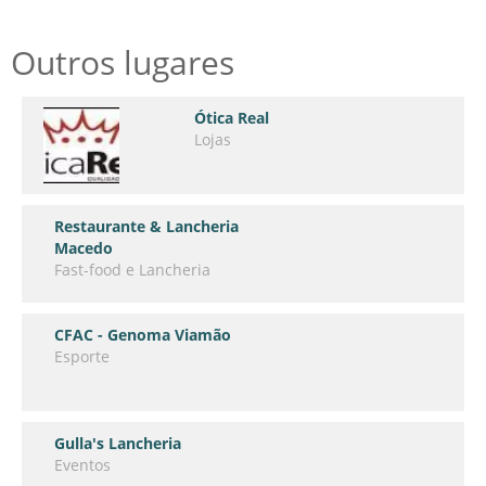
Outros lugares
Ótica Real
Lojas
Restaurante & Lancheria
Macedo
Fast-food e Lancheria
CFAC - Genoma Viamão
Esporte
Gulla's Lancheria
Eventos