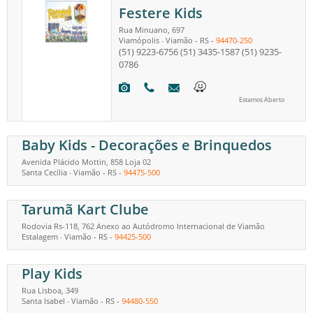
Festere Kids
Rua Minuano, 697
Viamópolis
Viamão
-
RS
-
94470-250
-
(51) 9223-6756
(51) 3435-1587
(51) 9235-
0786
Estamos Aberto
Baby Kids - Decorações e Brinquedos
Avenida Plácido Mottin, 858 Loja 02
Santa Cecília
Viamão
-
RS
-
94475-500
-
Tarumã Kart Clube
Rodovia Rs-118, 762 Anexo ao Autódromo Internacional de Viamão
Estalagem
Viamão
-
RS
-
94425-500
-
Play Kids
Rua Lisboa, 349
Santa Isabel
Viamão
-
RS
-
94480-550
-