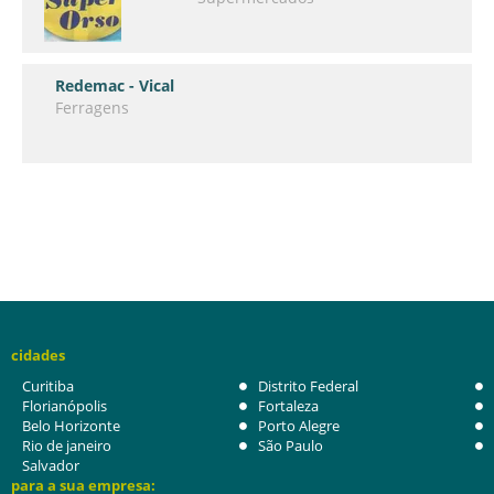
Redemac - Vical
Ferragens
cidades
Curitiba
Distrito Federal
Florianópolis
Fortaleza
Belo Horizonte
Porto Alegre
Rio de janeiro
São Paulo
Salvador
para a sua empresa: