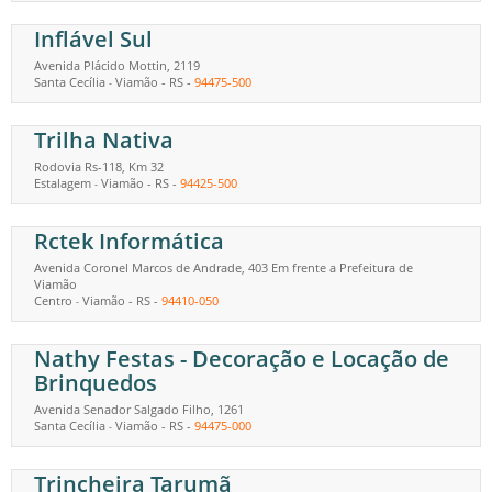
Inflável Sul
Avenida Plácido Mottin, 2119
Santa Cecília
Viamão
-
RS
-
94475-500
-
Trilha Nativa
Rodovia Rs-118, Km 32
Estalagem
Viamão
-
RS
-
94425-500
-
Rctek Informática
Avenida Coronel Marcos de Andrade, 403 Em frente a Prefeitura de
Viamão
Centro
Viamão
-
RS
-
94410-050
-
Nathy Festas - Decoração e Locação de
Brinquedos
Avenida Senador Salgado Filho, 1261
Santa Cecília
Viamão
-
RS
-
94475-000
-
Trincheira Tarumã