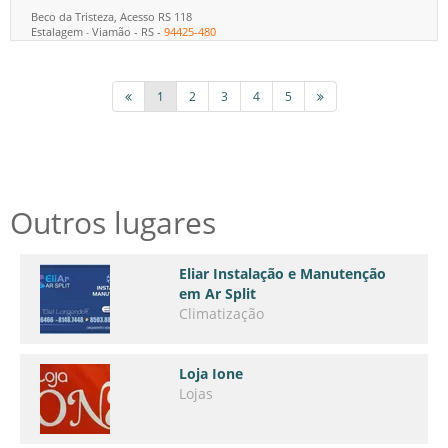
Beco da Tristeza, Acesso RS 118
Estalagem
Viamão
-
RS
-
94425-480
-
1
2
3
4
5
Outros lugares
Eliar Instalação e Manutenção
em Ar Split
Climatização
Loja Ione
Lojas