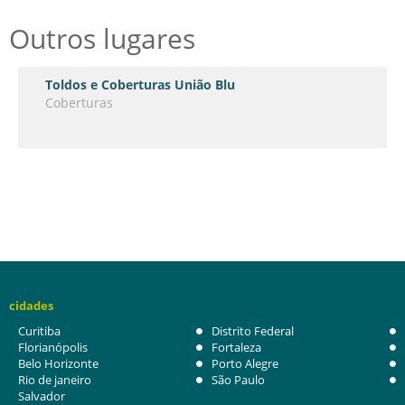
Outros lugares
Toldos e Coberturas União Blu
Coberturas
cidades
Curitiba
Distrito Federal
Florianópolis
Fortaleza
Belo Horizonte
Porto Alegre
Rio de janeiro
São Paulo
Salvador