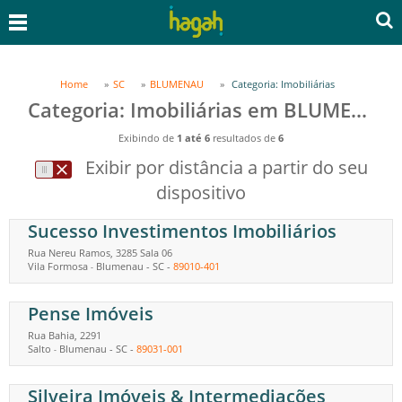
Home
SC
BLUMENAU
Categoria: Imobiliárias
Categoria: Imobiliárias em BLUMENAU, SC
Exibindo de
1 até 6
resultados de
6
Exibir por distância a partir do seu
dispositivo
Sucesso Investimentos Imobiliários
Rua Nereu Ramos, 3285 Sala 06
Vila Formosa
Blumenau
-
SC
-
89010-401
-
Pense Imóveis
Rua Bahia, 2291
Salto
Blumenau
-
SC
-
89031-001
-
Silveira Imóveis & Intermediações